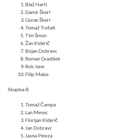
Blaž Hartl
Damir Škerl
Goran Škerl
Tomaž Trefalt
Tim Šmon
Žan Kiderič
Bojan Dobravc
Roman Gradišek
Rok Jene
Filip Malus
Skupina B
Tomaž Čampa
Lan Mesec
Florijan Kiderič
Jan Dobravc
Jasna Pinoza