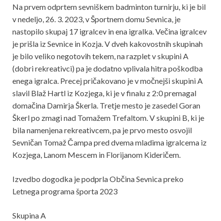
Na prvem odprtem sevniškem badminton turnirju, ki je bil
v nedeljo, 26. 3. 2023, v Športnem domu Sevnica, je
nastopilo skupaj 17 igralcev in ena igralka. Večina igralcev
je prišla iz Sevnice in Kozja. V dveh kakovostnih skupinah
je bilo veliko negotovih tekem, na razplet v skupini A
(dobri rekreativci) pa je dodatno vplivala hitra poškodba
enega igralca. Precej pričakovano je v močnejši skupini A
slavil Blaž Hartl iz Kozjega, ki je v finalu z 2:0 premagal
domačina Damirja Škerla. Tretje mesto je zasedel Goran
Škerl po zmagi nad Tomažem Trefaltom. V skupini B, ki je
bila namenjena rekreativcem, pa je prvo mesto osvojil
Sevničan Tomaž Čampa pred dvema mladima igralcema iz
Kozjega, Lanom Mescem in Florijanom Kideričem.
Izvedbo dogodka je podprla Občina Sevnica preko
Letnega programa športa 2023
Skupina A